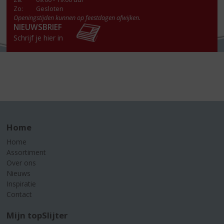
Zo:
Gesloten
Openingstijden kunnen op feestdagen afwijken.
NIEUWSBRIEF
Schrijf je hier in
Home
Home
Assortiment
Over ons
Nieuws
Inspiratie
Contact
Mijn topSlijter