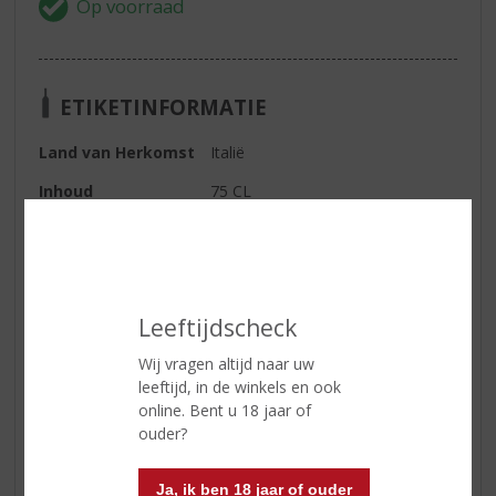
ETIKETINFORMATIE
Land van Herkomst
Italië
Inhoud
75 CL
Alcoholpercentage
7% vol
Soort wijn
Mousserend
Serveertip
8-10°C
Leeftijdscheck
Wij vragen altijd naar uw
Reviews
leeftijd, in de winkels en ook
online. Bent u 18 jaar of
ouder?
Schrijf een review
Er zijn nog geen reviews geplaatst voor dit product
Ja, ik ben 18 jaar of ouder