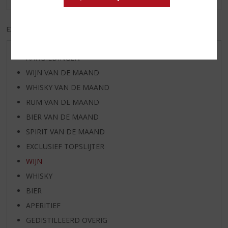
EXCL. BTW
INCL. BTW
AANBIEDINGEN
WIJN VAN DE MAAND
WHISKY VAN DE MAAND
RUM VAN DE MAAND
BIER VAN DE MAAND
SPIRIT VAN DE MAAND
EXCLUSIEF TOPSLIJTER
WIJN
WHISKY
BIER
APERITIEF
GEDISTILLEERD OVERIG