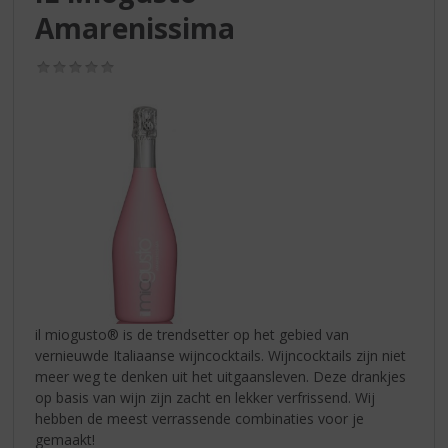
S
Amarenissima
p
r
i
(0,0
/
n
5)
g
n
a
a
r
d
e
n
a
v
i
il miogusto® is de trendsetter op het gebied van
g
vernieuwde Italiaanse wijncocktails. Wijncocktails zijn niet
a
meer weg te denken uit het uitgaansleven. Deze drankjes
t
op basis van wijn zijn zacht en lekker verfrissend. Wij
i
hebben de meest verrassende combinaties voor je
e
gemaakt!