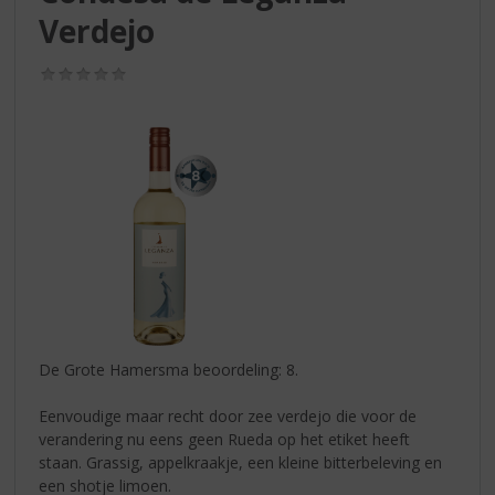
S
Verdejo
p
r
i
(0,0
/
n
5)
g
n
a
a
r
d
e
n
a
v
i
De Grote Hamersma beoordeling: 8.
g
a
Eenvoudige maar recht door zee verdejo die voor de
t
verandering nu eens geen Rueda op het etiket heeft
i
staan. Grassig, appelkraakje, een kleine bitterbeleving en
e
een shotje limoen.