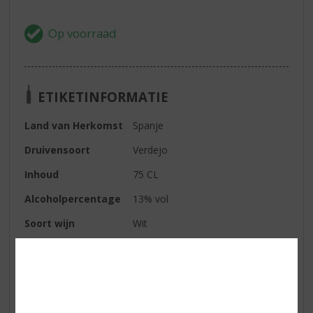
ETIKETINFORMATIE
Land van Herkomst
Spanje
Druivensoort
Verdejo
Inhoud
75 CL
Alcoholpercentage
13% vol
Soort wijn
Wit
Kleur
helder lichtgeel
Geur
fris aroma van tropisch fruit,
ananas, citrus, een lichte toon van
venkel en vers gemaaid gras