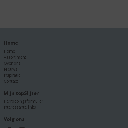
Home
Home
Assortiment
Over ons
Nieuws
Inspiratie
Contact
Mijn topSlijter
Herroepingsformulier
Interessante links
Volg ons