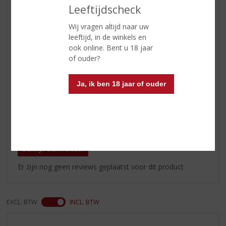
Leeftijdscheck
Smaak
Soepele en frisse smaak, mooie
balans tussen de zuren en de
Wij vragen altijd naar uw
florale, kruidige impressies
leeftijd, in de winkels en
ook online. Bent u 18 jaar
Wijn-spijs
Prima aperitief en maaltijdwijn bij
of ouder?
salades, vis en schaaldieren, wit
vlees van de barbecue of de grill.
Ja, ik ben 18 jaar of ouder
Serveertip
10 - 12 °C
Reviews
Schrijf een review
Er zijn nog geen reviews geplaatst voor dit product
EXCL. BTW
INCL. BTW