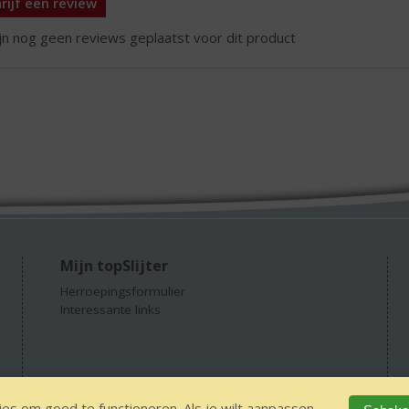
rijf een review
ijn nog geen reviews geplaatst voor dit product
Mijn topSlijter
Herroepingsformulier
Interessante links
es om goed te functioneren. Als je wilt aanpassen