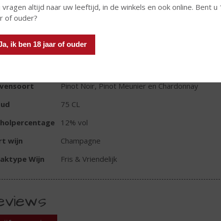
 vragen altijd naar uw leeftijd, in de winkels en ook online. Bent u
ar of ouder?
TIKETINFORMATIE
Ja, ik ben 18 jaar of ouder
d van Herkomst
Frankrijk
io
Champagne
ivensoort
Pinot Noir, Pinot Meunier en Chardonnay
oud
75 CL
oholpercentage
12% vol
t wijn
Champagne
aktype Wijn
Fris & Vriendelijk
eviews