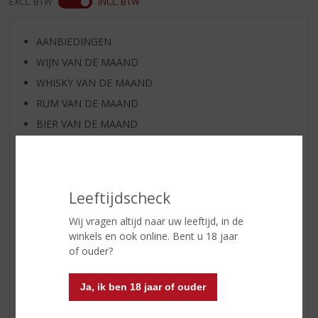
EXCL. BTW
INCL. BTW
AANBIEDINGEN
WIJN VAN DE MAAND
WHISKY VAN DE MAAND
RUM VAN DE MAAND
BIER VAN DE MAAND
SPIRIT VAN DE MAAND
EXCLUSIEF TOPSLIJTER
WIJN
Leeftijdscheck
WHISKY
Wij vragen altijd naar uw leeftijd, in de
BIER
winkels en ook online. Bent u 18 jaar
APERITIEF
of ouder?
GEDISTILLEERD OVERIG
Ja, ik ben 18 jaar of ouder
SHOTJES
KANT EN KLAAR