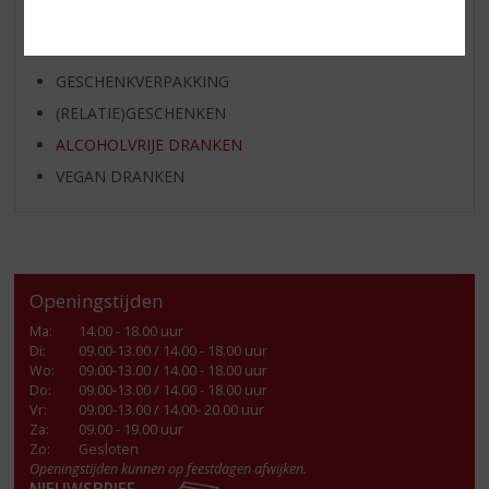
FRISDRANK
GLASWERK
GESCHENKVERPAKKING
(RELATIE)GESCHENKEN
ALCOHOLVRIJE DRANKEN
VEGAN DRANKEN
Openingstijden
Ma
:
14.00 - 18.00 uur
Di
:
09.00-13.00 / 14.00 - 18.00 uur
Wo
:
09.00-13.00 / 14.00 - 18.00 uur
Do
:
09.00-13.00 / 14.00 - 18.00 uur
Vr
:
09.00-13.00 / 14.00- 20.00 uur
Za
:
09.00 - 19.00 uur
Zo:
Gesloten
Openingstijden kunnen op feestdagen afwijken.