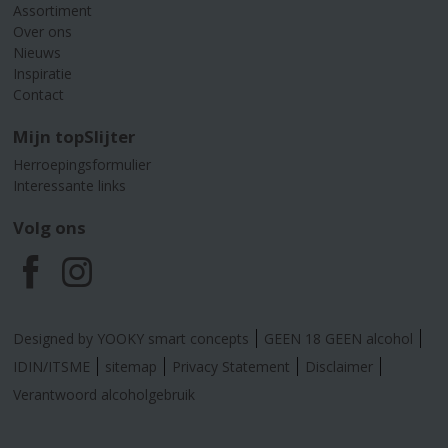
Assortiment
Over ons
Nieuws
Inspiratie
Contact
Mijn topSlijter
Herroepingsformulier
Interessante links
Volg ons
F
I
a
n
Designed by YOOKY smart concepts
GEEN 18 GEEN alcohol
c
s
IDIN/ITSME
sitemap
Privacy Statement
Disclaimer
Verantwoord alcoholgebruik
e
t