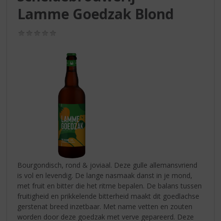
S
Lamme Goedzak Blond
p
r
i
(0,0
/
n
5)
g
n
a
a
r
d
e
n
a
v
i
Bourgondisch, rond & joviaal. Deze gulle allemansvriend
g
is vol en levendig. De lange nasmaak danst in je mond,
a
met fruit en bitter die het ritme bepalen. De balans tussen
t
fruitigheid en prikkelende bitterheid maakt dit goedlachse
i
gerstenat breed inzetbaar. Met name vetten en zouten
e
worden door deze goedzak met verve gepareerd. Deze