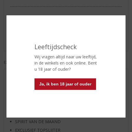
Reviews
Schrijf een review
Er zijn nog geen reviews geplaatst voor dit product
Leeftijdscheck
Wij vragen altijd naar uw leeftijd,
EXCL. BTW
INCL. BTW
in de winkels en ook online. Bent
u 18 jaar of ouder?
AANBIEDINGEN
Ja, ik ben 18 jaar of ouder
WIJN VAN DE MAAND
WHISKY VAN DE MAAND
RUM VAN DE MAAND
BIER VAN DE MAAND
SPIRIT VAN DE MAAND
EXCLUSIEF TOPSLIJTER