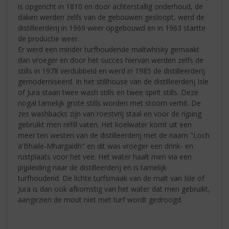
is opgericht in 1810 en door achterstallig onderhoud, de
daken werden zelfs van de gebouwen gesloopt, werd de
distilleerderij in 1969 weer opgebouwd en in 1963 startte
de productie weer.
Er werd een minder turfhoudende maltwhisky gemaakt
dan vroeger en door het succes hiervan werden zelfs de
stills in 1978 verdubbeld en werd in 1985 de distilleerderij
gemoderniseerd. In het stillhouse van de distilleerderij Isle
of Jura staan twee wash stills en twee spirit stills. Deze
nogal tamelijk grote stills worden met stoom verhit. De
zes washbacks zijn van roestvrij staal en voor de rijping
gebruikt men refill vaten. Het koelwater komt uit een
meer ten westen van de distilleerderij met de naam "Loch
a'Bhaile-Mhargaidh" en dit was vroeger een drink- en
rustplaats voor het vee. Het water haalt men via een
pijpleiding naar de distilleerderij en is tamelijk
turfhoudend. De lichte turfsmaak van de malt van Isle of
Jura is dan ook afkomstig van het water dat men gebruikt,
aangezien de mout niet met turf wordt gedroogd.