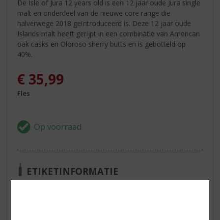
De Isle of Jura 12 years old is een 12 jaar oude Jura single
malt en onderdeel van de nieuwe core range die
halverwege 2018 geïntroduceerd is. Deze 12 jaar oude
Islands malt heeft gerijpt in een combinatie van American
oak casks en Oloroso sherry butts en is gebotteld op
40%.
€
35,99
Fles
ETIKETINFORMATIE
Land van Herkomst
Schotland
Inhoud
70 CL